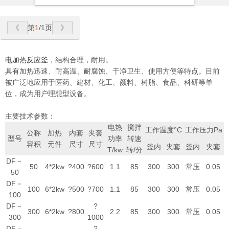
第
1
/1页
电加热反应釜
，结构合理，耐用。
具有加热迅速、耐高温、耐腐蚀、干净卫生、使用方便等特点。目前
被广泛地应用于医药、建材、化工、颜料、树脂、食品、科研等单
位，成为用户理想型设备。
主要技术参数：
电热
搅拌
工作温度°C
工作压力Pa
公称
加热
内套
夹套
型号
功率
转速
容积
元件
尺寸
尺寸
釜内
夹套
釜内
夹套
T/kw
转/分
DF－
50
4*2kw
?400
?600
1.1
85
300
300
常压
0.05
50
DF－
100
6*2kw
?500
?700
1.1
85
300
300
常压
0.05
100
DF－
?
300
6*2kw
?800
2.2
85
300
300
常压
0.05
300
1000
DF－
?